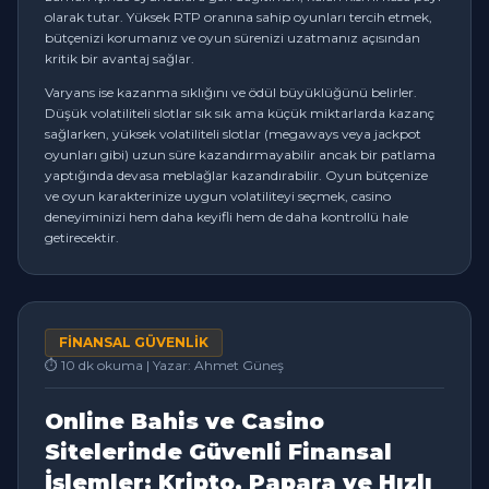
olarak tutar. Yüksek RTP oranına sahip oyunları tercih etmek,
bütçenizi korumanız ve oyun sürenizi uzatmanız açısından
kritik bir avantaj sağlar.
Varyans ise kazanma sıklığını ve ödül büyüklüğünü belirler.
Düşük volatiliteli slotlar sık sık ama küçük miktarlarda kazanç
sağlarken, yüksek volatiliteli slotlar (megaways veya jackpot
oyunları gibi) uzun süre kazandırmayabilir ancak bir patlama
yaptığında devasa meblağlar kazandırabilir. Oyun bütçenize
ve oyun karakterinize uygun volatiliteyi seçmek, casino
deneyiminizi hem daha keyifli hem de daha kontrollü hale
getirecektir.
FINANSAL GÜVENLIK
⏱️ 10 dk okuma | Yazar: Ahmet Güneş
Online Bahis ve Casino
Sitelerinde Güvenli Finansal
İşlemler: Kripto, Papara ve Hızlı