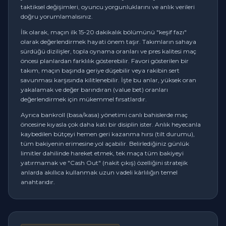
taktiksel değişimleri, oyuncu yorgunluklarını ve anlık verileri
doğru yorumlamalısınız.
İlk olarak, maçın ilk 15-20 dakikalık bölümünü "keşif fazı"
olarak değerlendirmek hayati önem taşır. Takımların sahaya
sürdüğü dizilişler, topla oynama oranları ve pres kalitesi maç
öncesi planlardan farklılık gösterebilir. Favori gösterilen bir
takım, maçın başında geriye düşebilir veya rakibin sert
savunması karşısında kilitlenebilir. İşte bu anlar, yüksek oran
yakalamak ve değer barındıran (value bet) oranları
değerlendirmek için mükemmel fırsatlardır.
Ayrıca bankroll (basa/kasa) yönetimi canlı bahislerde maç
öncesine kıyasla çok daha katı bir disiplin ister. Anlık heyecanla
kaybedilen bütçeyi hemen geri kazanma hırsı (tilt durumu),
tüm bakiyenin erimesine yol açabilir. Belirlediğiniz günlük
limitler dahilinde hareket etmek, tek maça tüm bakiyeyi
yatırmamak ve "Cash Out" (nakit çıkış) özelliğini stratejik
anlarda akıllıca kullanmak uzun vadeli kârlılığın temel
anahtarıdır.