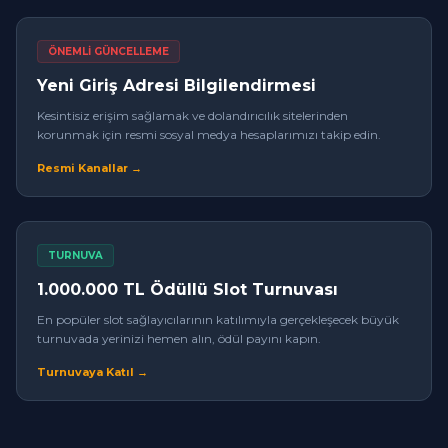
ÖNEMLI GÜNCELLEME
Yeni Giriş Adresi Bilgilendirmesi
Kesintisiz erişim sağlamak ve dolandırıcılık sitelerinden
korunmak için resmi sosyal medya hesaplarımızı takip edin.
Resmi Kanallar →
TURNUVA
1.000.000 TL Ödüllü Slot Turnuvası
En popüler slot sağlayıcılarının katılımıyla gerçekleşecek büyük
turnuvada yerinizi hemen alın, ödül payını kapın.
Turnuvaya Katıl →