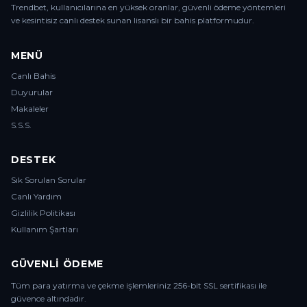
Trendbet, kullanıcılarına en yüksek oranlar, güvenli ödeme yöntemleri
ve kesintisiz canlı destek sunan lisanslı bir bahis platformudur.
MENÜ
Canlı Bahis
Duyurular
Makaleler
S.S.S.
DESTEK
Sık Sorulan Sorular
Canlı Yardım
Gizlilik Politikası
Kullanım Şartları
GÜVENLI ÖDEME
Tüm para yatırma ve çekme işlemleriniz 256-bit SSL sertifikası ile
güvence altındadır.