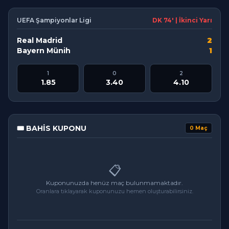
UEFA Şampiyonlar Ligi
DK 74' | İkinci Yarı
Real Madrid
2
Bayern Münih
1
1
0
2
1.85
3.40
4.10
🎟️ BAHIS KUPONU
0 Maç
📋
Kuponunuzda henüz maç bulunmamaktadır.
Oranlara tıklayarak kuponunuzu hemen oluşturabilirsiniz.