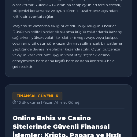
olarak tutar. Yüksek RTP oranına sahip oyunları tercih etmek,
bütçenizi korumanız ve oyun sürenizi uzatmanız açısından
kritik bir avantaj sağlar.
Varyans ise kazanma sıklığını ve ödül büyüklüğünü belirler.
Düşük volatiliteli slotlar sık sık ama küçük miktarlarda kazanç
sağlarken, yüksek volatiliteli slotlar (megaways veya jackpot
oyunları gibi) uzun süre kazandırmayabilir ancak bir patlama
yaptığında devasa meblağlar kazandırabilir. Oyun bütçenize
ve oyun karakterinize uygun volatiliteyi seçmek, casino
deneyiminizi hem daha keyifli hem de daha kontrollü hale
getirecektir.
FINANSAL GÜVENLIK
⏱️ 10 dk okuma | Yazar: Ahmet Güneş
Online Bahis ve Casino
Sitelerinde Güvenli Finansal
İşlemler: Kripto, Papara ve Hızlı