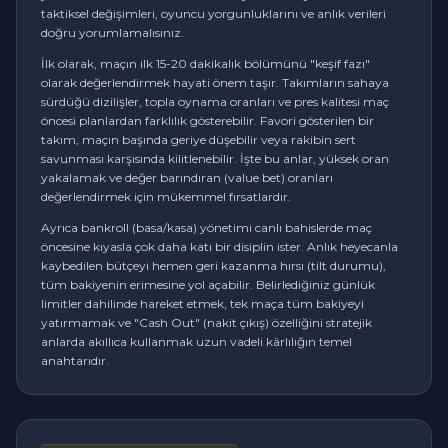
taktiksel değişimleri, oyuncu yorgunluklarını ve anlık verileri
doğru yorumlamalısınız.
İlk olarak, maçın ilk 15-20 dakikalık bölümünü "keşif fazı"
olarak değerlendirmek hayati önem taşır. Takımların sahaya
sürdüğü dizilişler, topla oynama oranları ve pres kalitesi maç
öncesi planlardan farklılık gösterebilir. Favori gösterilen bir
takım, maçın başında geriye düşebilir veya rakibin sert
savunması karşısında kilitlenebilir. İşte bu anlar, yüksek oran
yakalamak ve değer barındıran (value bet) oranları
değerlendirmek için mükemmel fırsatlardır.
Ayrıca bankroll (basa/kasa) yönetimi canlı bahislerde maç
öncesine kıyasla çok daha katı bir disiplin ister. Anlık heyecanla
kaybedilen bütçeyi hemen geri kazanma hırsı (tilt durumu),
tüm bakiyenin erimesine yol açabilir. Belirlediğiniz günlük
limitler dahilinde hareket etmek, tek maça tüm bakiyeyi
yatırmamak ve "Cash Out" (nakit çıkış) özelliğini stratejik
anlarda akıllıca kullanmak uzun vadeli kârlılığın temel
anahtarıdır.