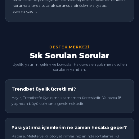
koruma altında tutarak sorunsuz bir ödeme altyapısı
sunmaktadır.
DESTEK MERKEZI
Sık Sorulan Sorular
Üyelik, yatırım, çekim ve bonuslar hakkında en çok merak edilen
soruların yanıtları.
Trendbet üyelik ücretli mi?
Hayır, Trendbet'e üye olmak tamamen ücretsizdir. Yalnızca 18
yaşından büyük olmanız gerekmektedir.
Para yatırma işlemlerim ne zaman hesaba geçer?
Papara, Mefete ve Kripto yatırımlarınız anında (ortalama 1-3