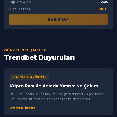
Toplam Oran:
0.00
Olası Kazanç:
0.00 TL
BAHIS YAP
GÜNCEL GELIŞMELER
Trendbet Duyuruları
YENI YATIRIM YÖNTEMI
Kripto Para İle Anında Yatırım ve Çekim
USDT ve Bitcoin ile yapılan yatırım işlemlerinde %20 çevrimsiz
yatırım bonusu hesabınıza anında tanımlanmaktadır.
Detayları İncele →