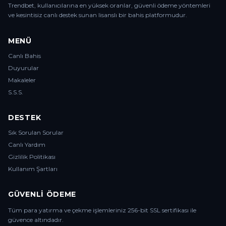
Trendbet, kullanıcılarına en yüksek oranlar, güvenli ödeme yöntemleri
ve kesintisiz canlı destek sunan lisanslı bir bahis platformudur.
MENÜ
Canlı Bahis
Duyurular
Makaleler
S.S.S.
DESTEK
Sık Sorulan Sorular
Canlı Yardım
Gizlilik Politikası
Kullanım Şartları
GÜVENLI ÖDEME
Tüm para yatırma ve çekme işlemleriniz 256-bit SSL sertifikası ile
güvence altındadır.