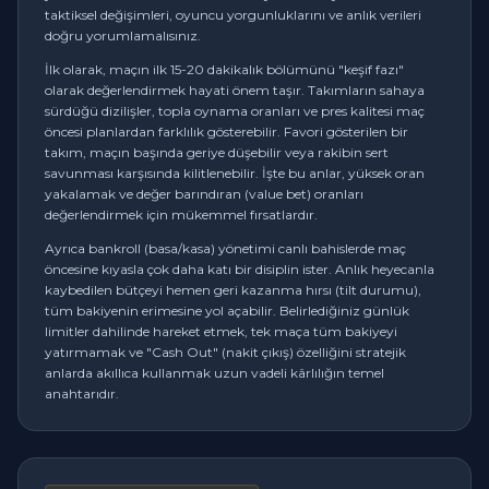
taktiksel değişimleri, oyuncu yorgunluklarını ve anlık verileri
doğru yorumlamalısınız.
İlk olarak, maçın ilk 15-20 dakikalık bölümünü "keşif fazı"
olarak değerlendirmek hayati önem taşır. Takımların sahaya
sürdüğü dizilişler, topla oynama oranları ve pres kalitesi maç
öncesi planlardan farklılık gösterebilir. Favori gösterilen bir
takım, maçın başında geriye düşebilir veya rakibin sert
savunması karşısında kilitlenebilir. İşte bu anlar, yüksek oran
yakalamak ve değer barındıran (value bet) oranları
değerlendirmek için mükemmel fırsatlardır.
Ayrıca bankroll (basa/kasa) yönetimi canlı bahislerde maç
öncesine kıyasla çok daha katı bir disiplin ister. Anlık heyecanla
kaybedilen bütçeyi hemen geri kazanma hırsı (tilt durumu),
tüm bakiyenin erimesine yol açabilir. Belirlediğiniz günlük
limitler dahilinde hareket etmek, tek maça tüm bakiyeyi
yatırmamak ve "Cash Out" (nakit çıkış) özelliğini stratejik
anlarda akıllıca kullanmak uzun vadeli kârlılığın temel
anahtarıdır.