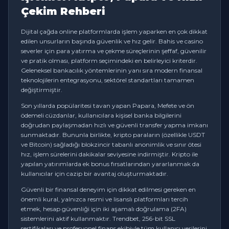
Çekim Rehberi
Dijital çağda online platformlarda işlem yaparken en çok dikkat
edilen unsurların başında güvenlik ve hız gelir. Bahis ve casino
severler için para yatırma ve çekme süreçlerinin şeffaf, güvenilir
ve pratik olması, platform seçimindeki en belirleyici kriterdir.
Geleneksel bankacılık yöntemlerinin yanı sıra modern finansal
teknolojilerin entegrasyonu, sektörel standartları tamamen
değiştirmiştir.
Son yıllarda popülaritesi tavan yapan Papara, Mefete ve ön
ödemeli cüzdanlar, kullanıcılara kişisel banka bilgilerini
doğrudan paylaşmadan hızlı ve güvenli transfer yapma imkanı
sunmaktadır. Bununla birlikte, kripto paraların (özellikle USDT
ve Bitcoin) sağladığı blokzincir tabanlı anonimlik ve sınır ötesi
hız, işlem sürelerini dakikalar seviyesine indirmiştir. Kripto ile
yapılan yatırımlarda ek bonus fırsatlarından yararlanmak da
kullanıcılar için cazip bir avantaj oluşturmaktadır.
Güvenli bir finansal deneyim için dikkat edilmesi gereken en
önemli kural, yalnızca resmi ve lisanslı platformları tercih
etmek, hesap güvenliği için iki aşamalı doğrulama (2FA)
sistemlerini aktif kullanmaktır. Trendbet, 256-bit SSL
sertifikaları ve profesyonel finans ekibiyle tüm kullanıcı verilerini