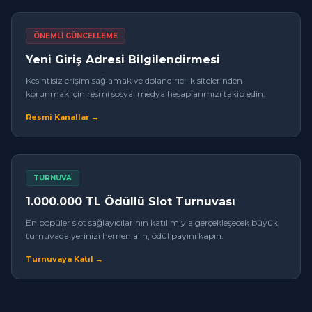
ÖNEMLI GÜNCELLEME
Yeni Giriş Adresi Bilgilendirmesi
Kesintisiz erişim sağlamak ve dolandırıcılık sitelerinden
korunmak için resmi sosyal medya hesaplarımızı takip edin.
Resmi Kanallar →
TURNUVA
1.000.000 TL Ödüllü Slot Turnuvası
En popüler slot sağlayıcılarının katılımıyla gerçekleşecek büyük
turnuvada yerinizi hemen alın, ödül payını kapın.
Turnuvaya Katıl →