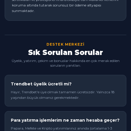
koruma altında tutarak sorunsuz bir ödeme altyapısı
sunmaktadır.
DESTEK MERKEZI
Sık Sorulan Sorular
Üyelik, yatırım, çekim ve bonuslar hakkında en çok merak edilen
soruların yanıtları.
Trendbet üyelik ücretli mi?
Hayır, Trendbet'e üye olmak tamamen ücretsizdir. Yalnızca 18
yaşından büyük olmanız gerekmektedir.
Para yatırma işlemlerim ne zaman hesaba geçer?
Papara, Mefete ve Kripto yatırımlarınız anında (ortalama 1-3