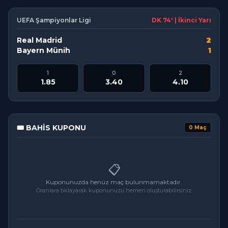
UEFA Şampiyonlar Ligi
DK 74' | İkinci Yarı
Real Madrid
2
Bayern Münih
1
1
0
2
1.85
3.40
4.10
🎟️ BAHIS KUPONU
0 Maç
📋
Kuponunuzda henüz maç bulunmamaktadır.
Oranlara tıklayarak kuponunuzu hemen oluşturabilirsiniz.