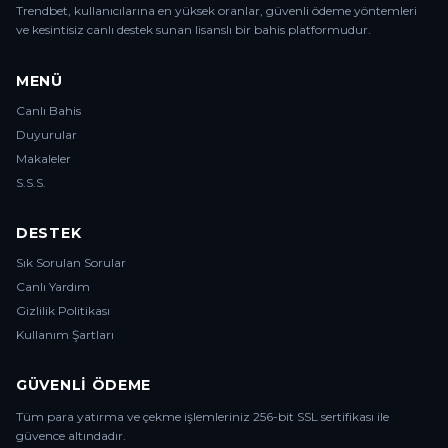
Trendbet, kullanıcılarına en yüksek oranlar, güvenli ödeme yöntemleri
ve kesintisiz canlı destek sunan lisanslı bir bahis platformudur.
MENÜ
Canlı Bahis
Duyurular
Makaleler
S.S.S.
DESTEK
Sık Sorulan Sorular
Canlı Yardım
Gizlilik Politikası
Kullanım Şartları
GÜVENLI ÖDEME
Tüm para yatırma ve çekme işlemleriniz 256-bit SSL sertifikası ile
güvence altındadır.