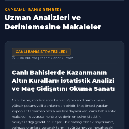
KAPSAMLI BAHIS REHBERI
Uzman Analizleri ve
Derinlemesine Makaleler
CANLI BAHIS STRATEJILERI
⏱️ 12 dk okuma | Yazar: Caner Yılmaz
Canlı Bahislerde Kazanmanın
Altın Kuralları: İstatistik Analizi
ve Maç Gidişatını Okuma Sanatı
Canlı bahis, modern spor bahisçiliğinin en dinamik ve en
yüksek potansiyelli alanlarından biridir. Maç öncesi yapılan
kuponlar tamamen teorik verilere dayanırken, canlı bahis anlık
reaksiyon, duygusal kontrol ve derinlemesine istatistik
okuryazarlığı gerektirir. Başarılı bir bahisçi olmak istiyorsanız,
yalnızca oranlara bakarak tahmin yürütmek yerine sahadaki